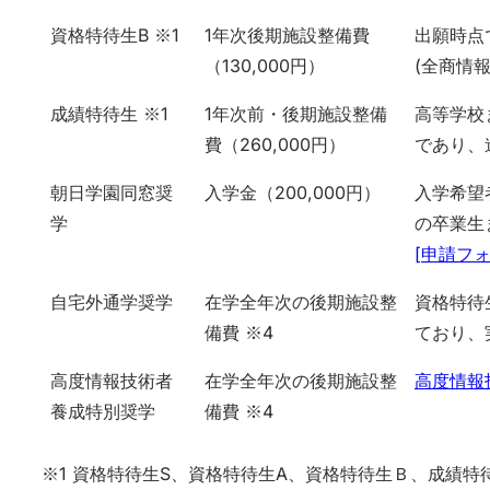
資格特待生B ※1
1年次後期施設整備費
出願時点
（130,000円）
(全商情
成績特待生 ※1
1年次前・後期施設整備
高等学校
費（260,000円）
であり、
朝日学園同窓奨
入学金（200,000円）
入学希望
学
の卒業生
[申請フォ
自宅外通学奨学
在学全年次の後期施設整
資格特待
備費 ※4
ており、
高度情報技術者
在学全年次の後期施設整
高度情報
養成特別奨学
備費 ※4
※1 資格特待生S、資格特待生A、資格特待生Ｂ、成績特