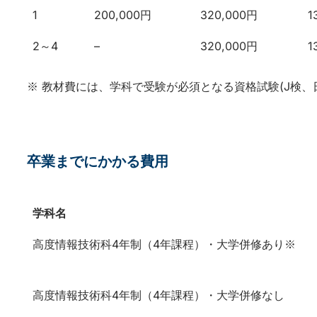
学年
入学金
前期授業料
1
200,000円
320,000円
1
2～4
–
320,000円
1
※ 教材費には、学科で受験が必須となる資格試験(J検
卒業までにかかる費用
学科名
学科名
高度情報技術科4年制（4年課程）・大学併修あり※
高度情報技術科4年制（4年課程）・大学併修なし