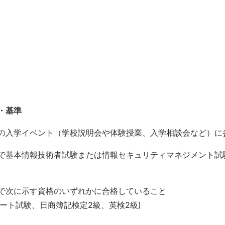
・基準
・基準
の入学イベント（学校説明会や体験授業、入学相談会など）に
で基本情報技術者試験または情報セキュリティマネジメント試
で次に示す資格のいずれかに合格していること
スポート試験、日商簿記検定2級、英検2級)