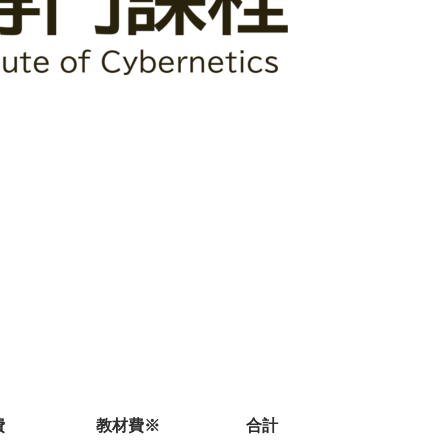
費
教材費※
合計