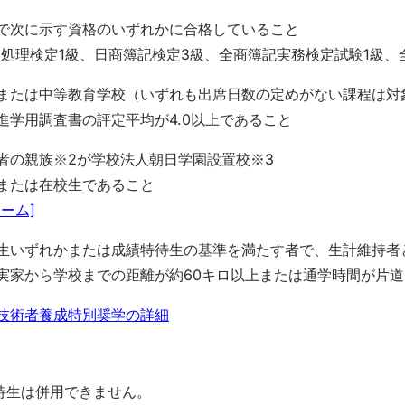
で次に示す資格のいずれかに合格していること
報処理検定1級、日商簿記検定3級、全商簿記実務検定試験1級、
または中等教育学校（いずれも出席日数の定めがない課程は対象
進学用調査書の評定平均が4.0以上であること
者の親族※2が学校法人朝日学園設置校※3
または在校生であること
ーム]
生いずれかまたは成績特待生の基準を満たす者で、生計維持者
実家から学校までの距離が約60キロ以上または通学時間が片道
技術者養成特別奨学の詳細
待生は併用できません。