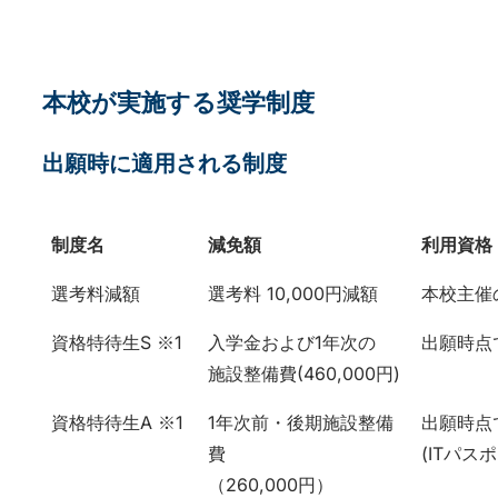
本校が実施する奨学制度
出願時に適用される制度
制度名
減免額
利用資格
制度名
減免額
利用資格
選考料減額
選考料 10,000円減額
本校主催
資格特待生S ※1
入学金および1年次の
出願時点
施設整備費(460,000円)
資格特待生A ※1
1年次前・後期施設整備
出願時点
費
(ITパ
（260,000円）